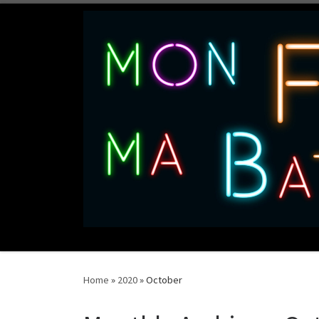
Skip to content
production de courts métrages
Home
»
2020
»
October