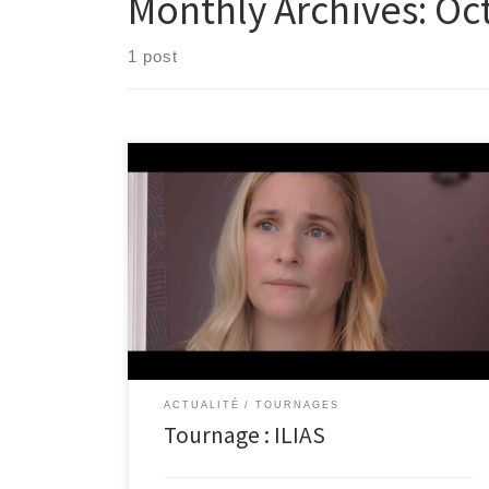
Monthly Archives:
Oc
1 post
Le tournage d’Ilias s’est déroulé du 16 au 21 Octobre
2020, dans les Hauts de France. Ce court-métrage a
été soutenu par Pictanovo dans le cadre du fond
émergence. Natacha Régnier, la grande actrice
césarisée et prix d’interprétation à Cannes, nous a fait
l’extrême honneur d’interpréter le rôle principal.
ACTUALITÉ
TOURNAGES
Tournage : ILIAS