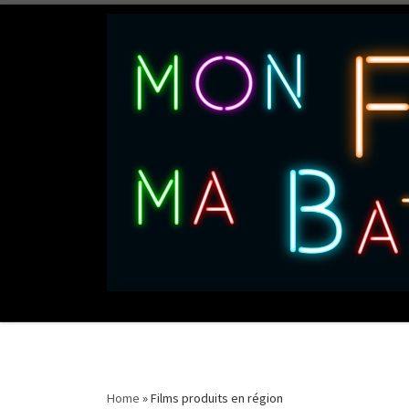
Skip to content
production de courts métrages
Home
»
Films produits en région