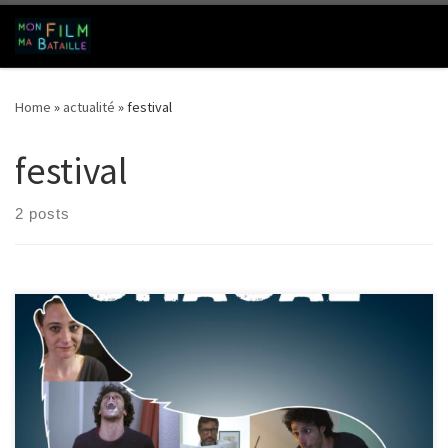
Skip to content
Search
Me
Home
»
actualité
»
festival
festival
2 posts